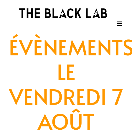
Passer
au
contenu
ÉVÈNEMENT
LE
VENDREDI 7
AOÛT