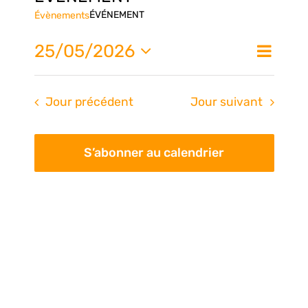
ÉVÉNEMENT
Évènements
Nav
25/05/2026
Na
Jour
de
Sélectionnez
une
vue
pa
Jour précédent
Jour suivant
date.
Évè
con
S’abonner au calendrier