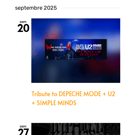
vue
Sélectionnez
pa
septembre 2025
une
Évè
date.
sam
20
con
Tribute to DEPECHE MODE + U2
+ SIMPLE MINDS
sam
27