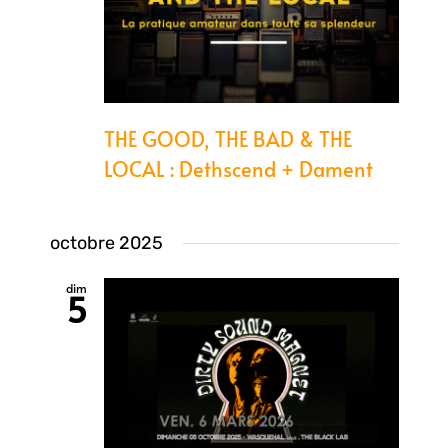
THE GOOD, THE BAD & THE
LOCAL : Dethscend + Dament
octobre 2025
dim
5