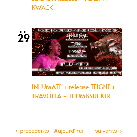
KWACK
mer
29
INHUMATE + release TEIGNE +
TRAVOLTA + THUMBSUCKER
Évènements
Évènements
précédents
Aujourd'hui
suivants