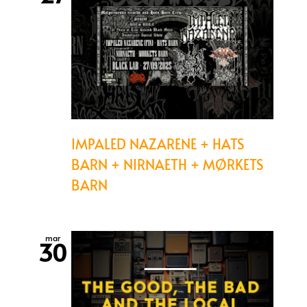
IMPALED NAZARENE + HATS
BARN + NIRNAETH + MØRKETS
BARN
mar
30