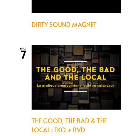
DIRTY SOUND MAGNET
mar
7
THE GOOD, THE BAD & THE
LOCAL : EKO + BVD