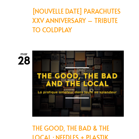
[NOUVELLE DATE] PARACHUTES
XXV ANNIVERSARY – TRIBUTE
TO COLDPLAY
mar
28
THE GOOD, THE BAD & THE
LOCAL : NEEDLES + PLASTIK