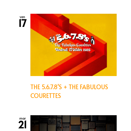
ven
17
THE 5.6.7.8’S + THE FABULOUS
COURETTES
mar
21