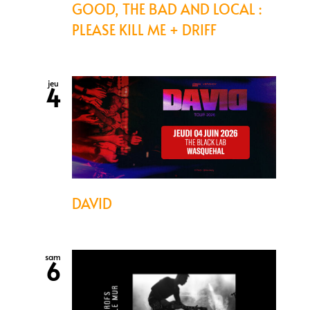
GOOD, THE BAD AND LOCAL :
PLEASE KILL ME + DRIFF
jeu
4
DAVID
sam
6