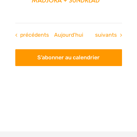
MADJORA + SUNDREAD
Évènements
Évènements
précédents
Aujourd'hui
suivants
S’abonner au calendrier