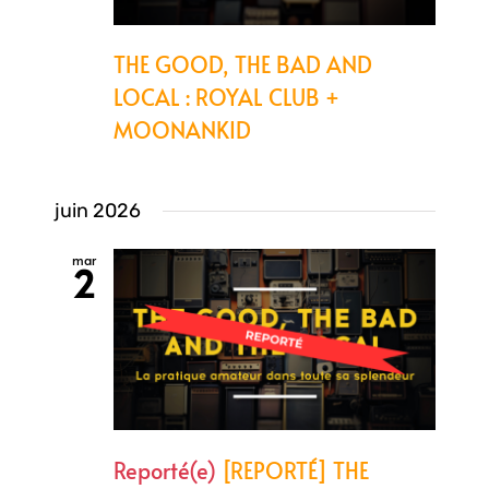
THE GOOD, THE BAD AND
LOCAL : ROYAL CLUB +
MOONANKID
juin 2026
mar
2
Reporté(e)
[REPORTÉ] THE