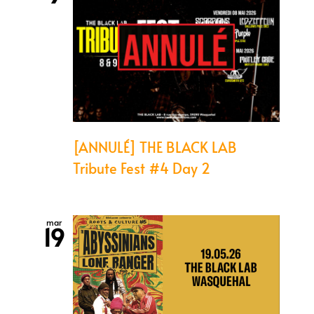
[ANNULÉ] THE BLACK LAB
Tribute Fest #4 Day 2
mar
19