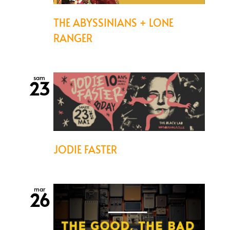
THE ABYSSINIANS + LONE
RANGER
sam
23
JODIE FASTER
mar
26