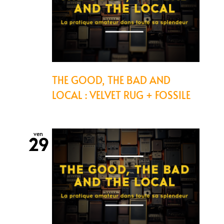
THE GOOD, THE BAD AND
LOCAL : VELVET RUG + FOSSILE
ven
29