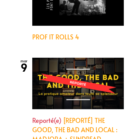
PROF IT ROLLS 4
mar
9
Reporté(e)
[REPORTÉ] THE
GOOD, THE BAD AND LOCAL :