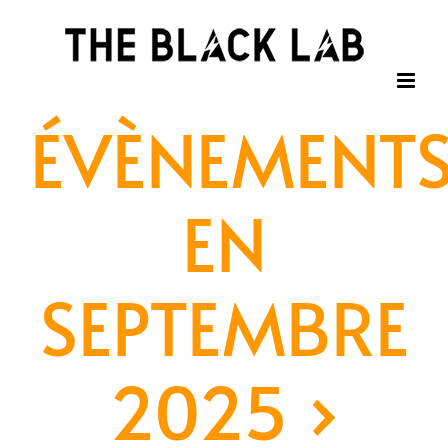
Passer
au
contenu
ÉVÈNEMENT
EN
SEPTEMBRE
2025
›