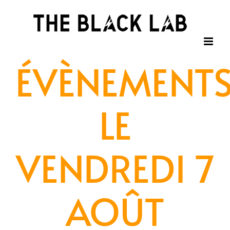
Passer
au
contenu
ÉVÈNEMENT
LE
VENDREDI 7
AOÛT