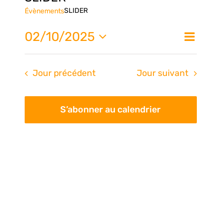
SLIDER
Évènements
Nav
02/10/2025
Na
Jour
de
Sélectionnez
une
vue
pa
Jour précédent
Jour suivant
date.
Évè
con
S’abonner au calendrier