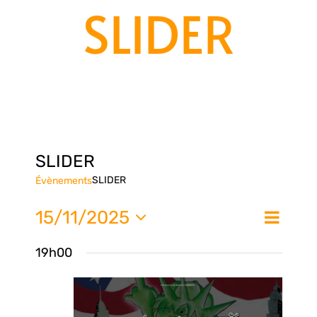
SLIDER
SLIDER
SLIDER
Évènements
Nav
15/11/2025
Na
Jour
de
Sélectionnez
19h00
une
vue
pa
date.
Évè