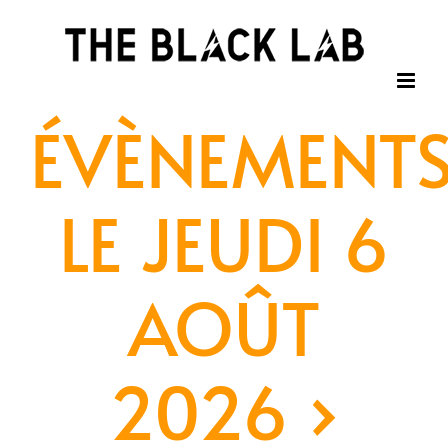
Passer
au
contenu
ÉVÈNEMENT
LE JEUDI 6
AOÛT
2026
›