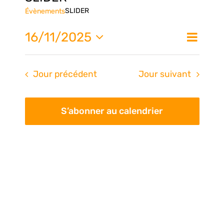
SLIDER
Évènements
Nav
16/11/2025
Na
Jour
de
Sélectionnez
une
vue
pa
Jour précédent
Jour suivant
date.
Évè
con
S’abonner au calendrier