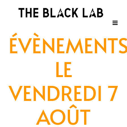
Passer
au
contenu
ÉVÈNEMENT
LE
VENDREDI 7
AOÛT