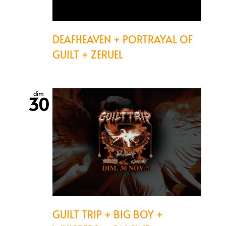
DEAFHEAVEN + PORTRAYAL OF
GUILT + ZERUEL
dim
30
GUILT TRIP + BIG BOY +