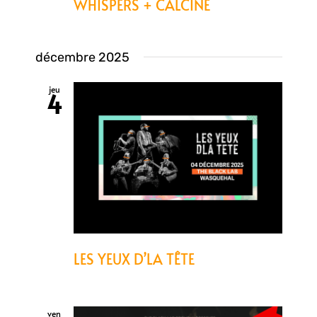
WHISPERS + CALCINE
décembre 2025
jeu
4
LES YEUX D’LA TÊTE
ven