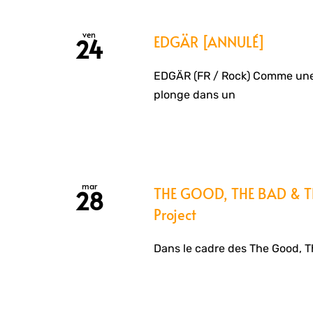
ven
EDGÄR [ANNULÉ]
24
EDGÄR (FR / Rock) Comme une 
plonge dans un
mar
THE GOOD, THE BAD & THE
28
Project
Dans le cadre des The Good, T