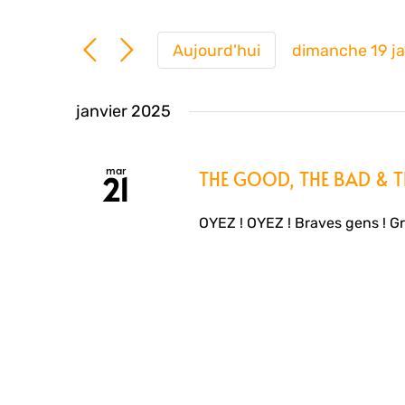
Aujourd'hui
dimanche 19 j
Sélection
une
janvier 2025
date.
mar
THE GOOD, THE BAD & THE
21
OYEZ ! OYEZ ! Braves gens ! Gr