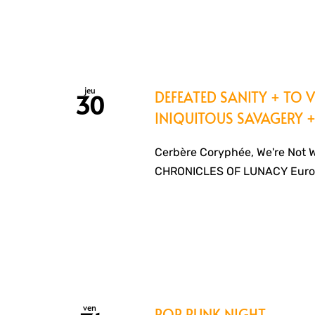
jeu
DEFEATED SANITY + TO V
30
INIQUITOUS SAVAGERY +
Cerbère Coryphée, We're Not 
CHRONICLES OF LUNACY Euro
ven
POP PUNK NIGHT