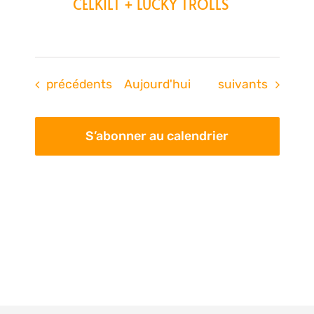
CELKILT + LUCKY TROLLS
Évènements
Évènements
précédents
Aujourd'hui
suivants
S’abonner au calendrier