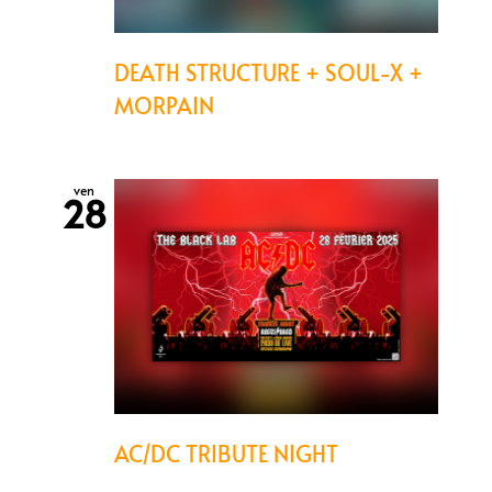
DEATH STRUCTURE + SOUL-X +
MORPAIN
ven
28
AC/DC TRIBUTE NIGHT