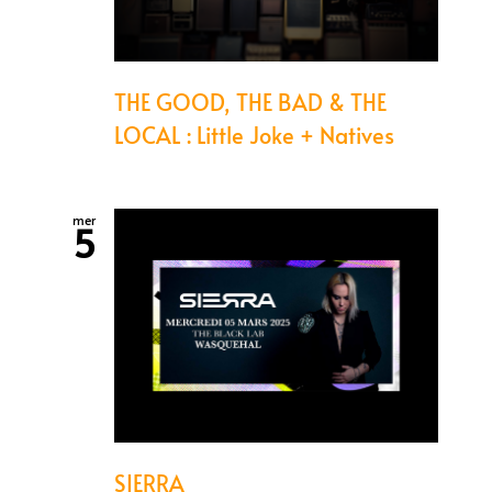
THE GOOD, THE BAD & THE
LOCAL : Little Joke + Natives
mer
5
SIERRA