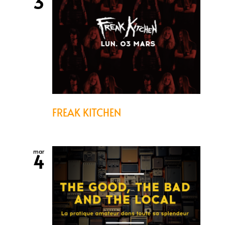
3
FREAK KITCHEN
mar
4