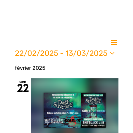
Nav
Na
Liste
de
22/02/2025
 - 
13/03/2025
vue
Sélectionnez
pa
février 2025
une
Évè
date.
sam
22
con