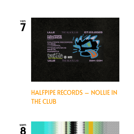
ven
7
HALFPIPE RECORDS – NOLLIE IN
THE CLUB
sam
8