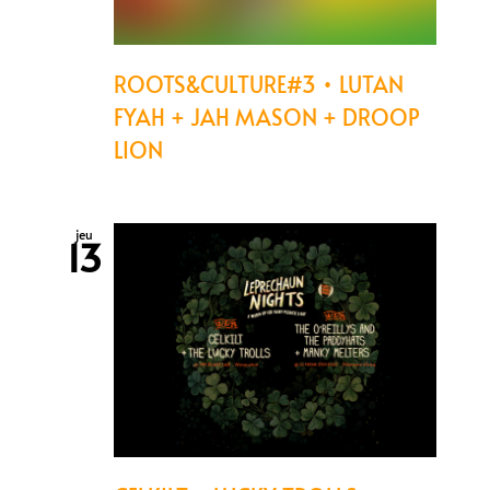
ROOTS&CULTURE#3 • LUTAN
FYAH + JAH MASON + DROOP
LION
jeu
13