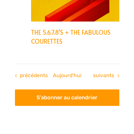
THE 5.6.7.8’S + THE FABULOUS
COURETTES
Évènements
Évènements
précédents
Aujourd'hui
suivants
S’abonner au calendrier