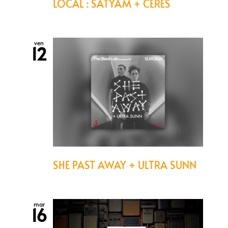
LOCAL : SATYAM + CÉRÈS
ven
12
SHE PAST AWAY + ULTRA SUNN
mar
16