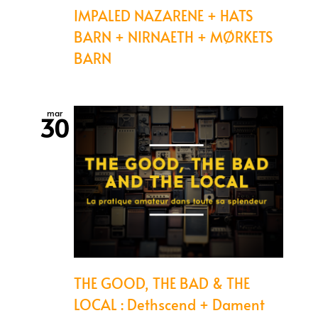
IMPALED NAZARENE + HATS
BARN + NIRNAETH + MØRKETS
BARN
mar
30
THE GOOD, THE BAD & THE
LOCAL : Dethscend + Dament