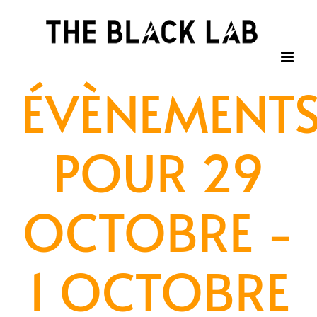
Passer
au
contenu
ÉVÈNEMENT
POUR 29
OCTOBRE -
1 OCTOBRE