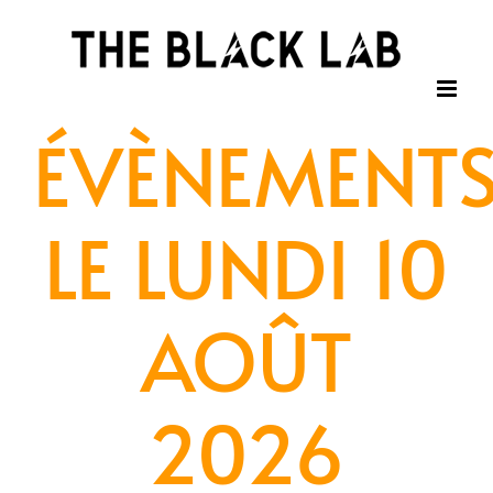
Passer
au
contenu
ÉVÈNEMENT
LE LUNDI 10
AOÛT
2026