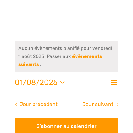
Aucun évènements planifié pour vendredi
1 août 2025. Passer aux
évènements
suivants
.
Nav
01/08/2025
Na
Jour
de
Sélectionnez
une
vue
pa
Jour précédent
Jour suivant
date.
Évè
S’abonner au calendrier