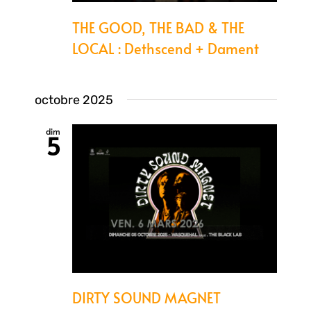
THE GOOD, THE BAD & THE
LOCAL : Dethscend + Dament
octobre 2025
dim
5
DIRTY SOUND MAGNET