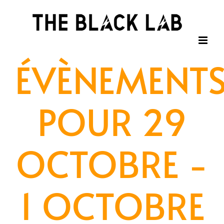
Passer
au
contenu
ÉVÈNEMENT
POUR 29
OCTOBRE -
1 OCTOBRE