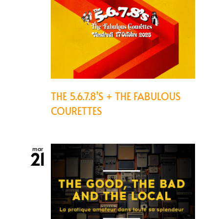
THE 5.6.7.8’S + THE FABULOUS
COURETTES
mar
21