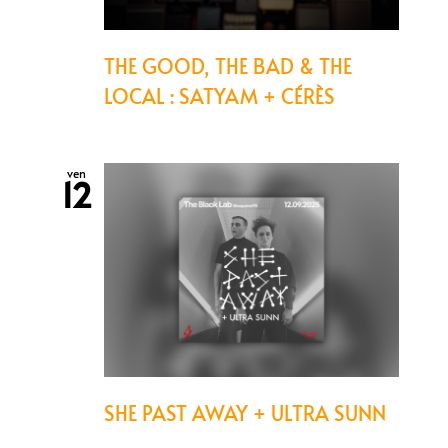
THE GOOD, THE BAD & THE
LOCAL : SATYAM + CÉRÈS
ven
12
SHE PAST AWAY + ULTRA SUNN