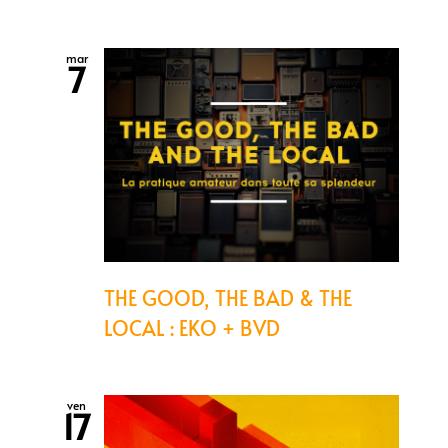
mar
7
THE GOOD, THE BAD & THE
LOCAL : EKO + BVD
ven
17