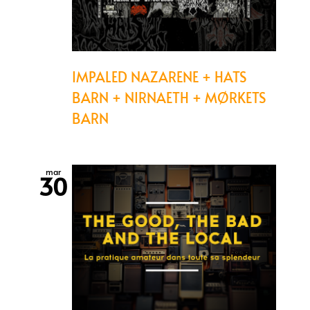
IMPALED NAZARENE + HATS
BARN + NIRNAETH + MØRKETS
BARN
mar
30