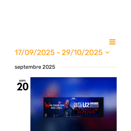
Nav
Na
Liste
de
17/09/2025
 - 
29/10/2025
vue
Sélectionnez
pa
septembre 2025
une
Évè
date.
sam
20
con