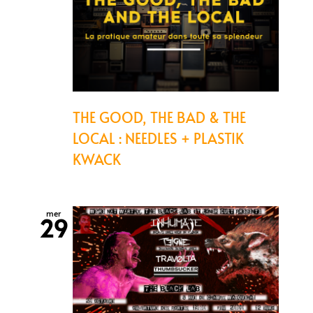
THE GOOD, THE BAD & THE
LOCAL : NEEDLES + PLASTIK
KWACK
mer
29