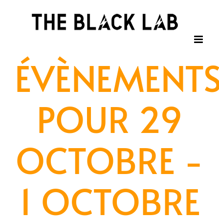
Passer
au
contenu
ÉVÈNEMENT
POUR 29
OCTOBRE -
1 OCTOBRE