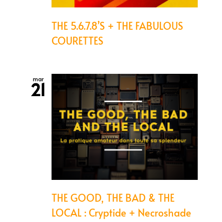
THE 5.6.7.8’S + THE FABULOUS
COURETTES
mar
21
THE GOOD, THE BAD & THE
LOCAL : Cryptide + Necroshade