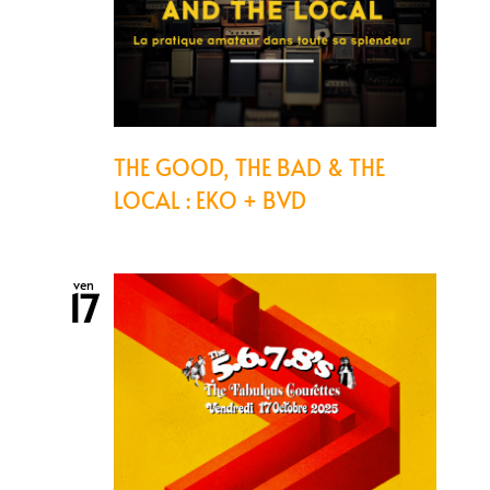
THE GOOD, THE BAD & THE
LOCAL : EKO + BVD
ven
17