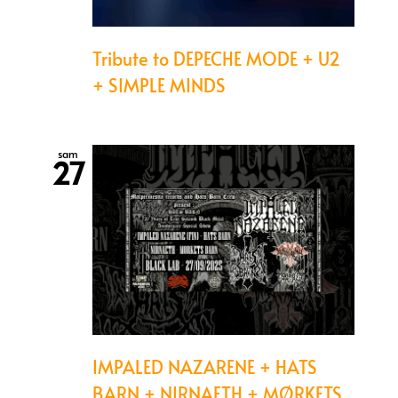
Tribute to DEPECHE MODE + U2
+ SIMPLE MINDS
sam
27
IMPALED NAZARENE + HATS
BARN + NIRNAETH + MØRKETS