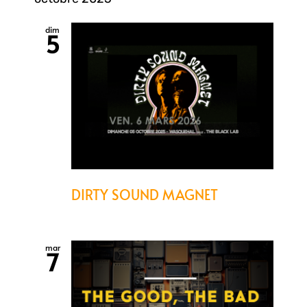
dim
5
DIRTY SOUND MAGNET
mar
7