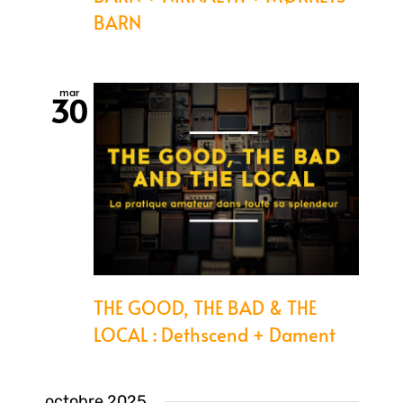
BARN
mar
30
THE GOOD, THE BAD & THE
LOCAL : Dethscend + Dament
octobre 2025