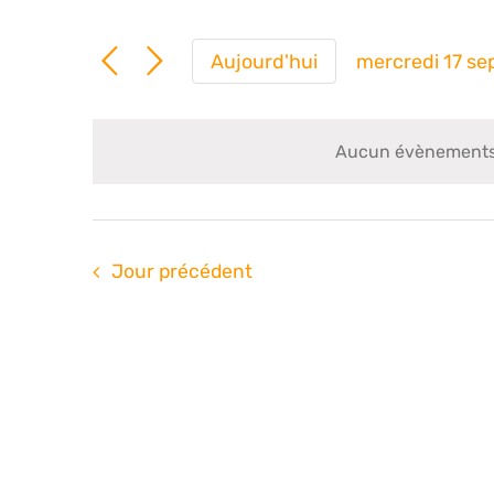
Aujourd'hui
mercredi 17 s
Sélection
une
date.
Aucun évènements 
Jour précédent