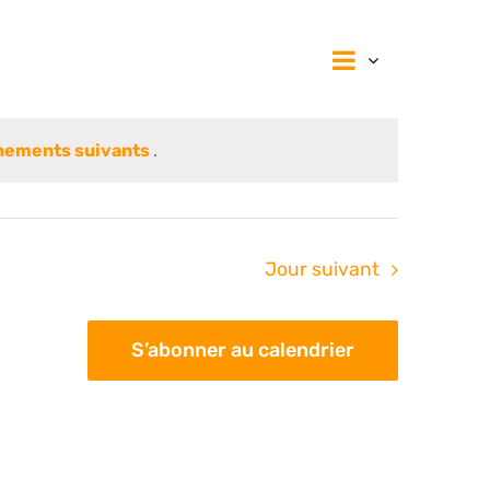
Navigat
Navig
Jour
de
vues
par
Évènem
nements suivants
.
consul
Jour suivant
S’abonner au calendrier