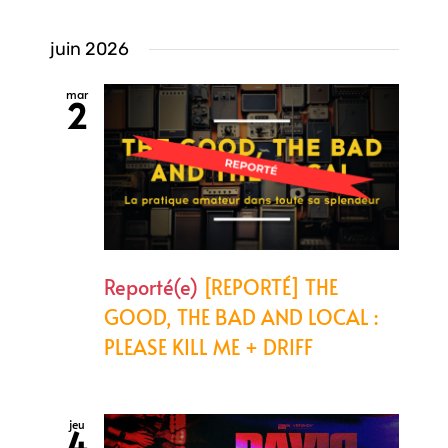
juin 2026
mar
2
Reporté(e)
[REPORTÉ] THE
GOOD, THE BAD AND LOCAL :
PLEASE KILL ME + DRIFF
jeu
4