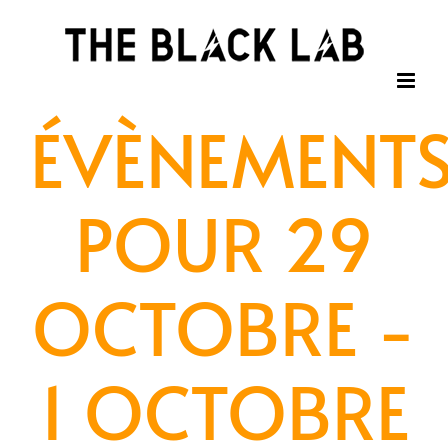
Passer
au
contenu
ÉVÈNEMENT
POUR 29
OCTOBRE -
1 OCTOBRE