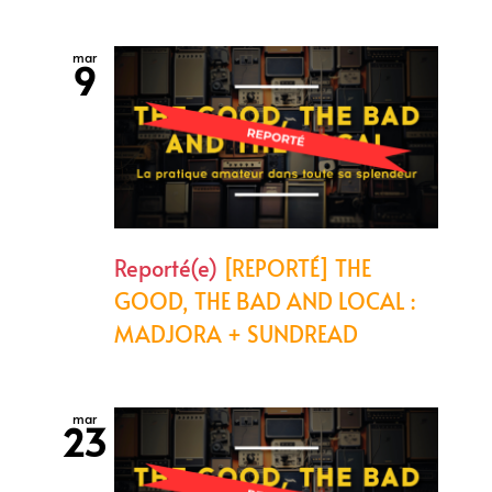
mar
9
Reporté(e)
[REPORTÉ] THE
GOOD, THE BAD AND LOCAL :
MADJORA + SUNDREAD
mar
23