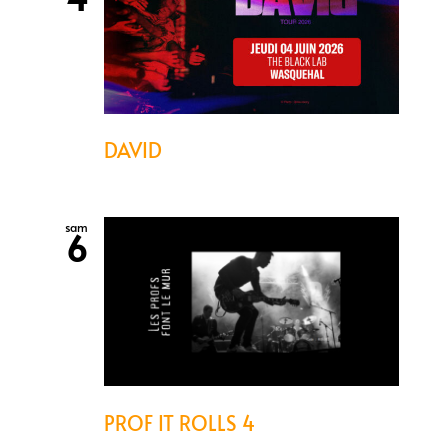
DAVID
sam
6
PROF IT ROLLS 4