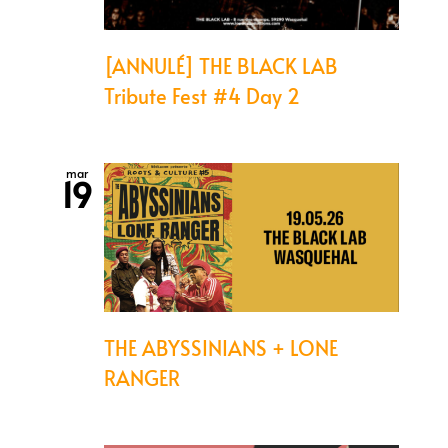
[ANNULÉ] THE BLACK LAB
Tribute Fest #4 Day 2
mar
19
THE ABYSSINIANS + LONE
RANGER