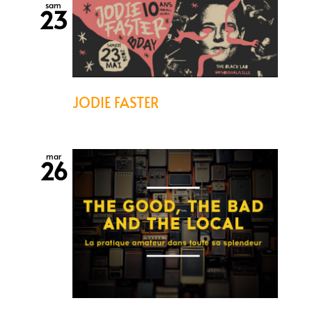
sam
23
JODIE FASTER
mar
26