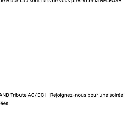
The Black Lab sont fiers de vous présenter la RELEASE
D Tribute AC/DC ! Rejoignez-nous pour une soirée
iées