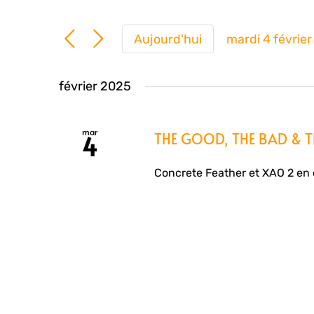
Aujourd'hui
mardi 4 févrie
Sélection
une
février 2025
date.
mar
THE GOOD, THE BAD & TH
4
Concrete Feather et XAO 2 en c