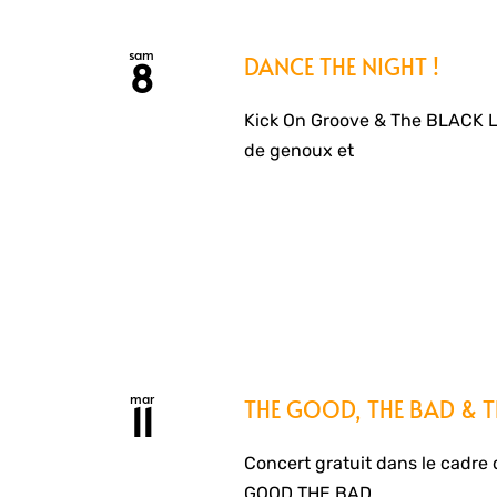
sam
DANCE THE NIGHT !
8
Kick On Groove & The BLACK L
de genoux et
mar
THE GOOD, THE BAD & TH
11
Concert gratuit dans le cadre 
GOOD THE BAD