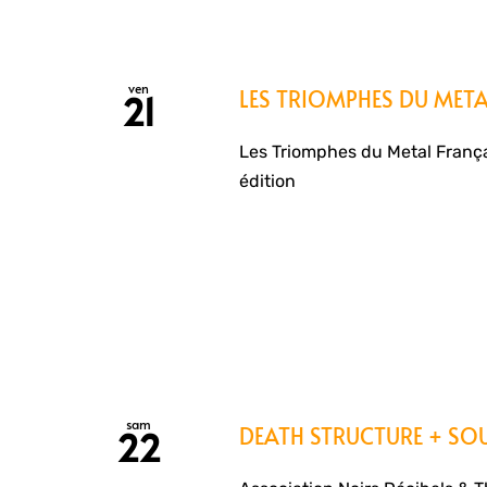
ven
LES TRIOMPHES DU META
21
Les Triomphes du Metal Françai
édition
sam
DEATH STRUCTURE + SO
22