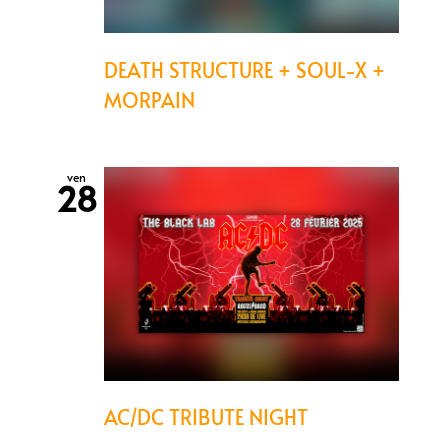
DEATH STRUCTURE + SOUL-X +
MORPAIN
ven
28
AC/DC TRIBUTE NIGHT