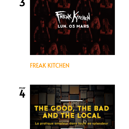
3
FREAK KITCHEN
mar
4