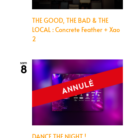
THE GOOD, THE BAD & THE
LOCAL : Concrete Feather + Xao
2
sam
8
DANCE THE NIGHT !