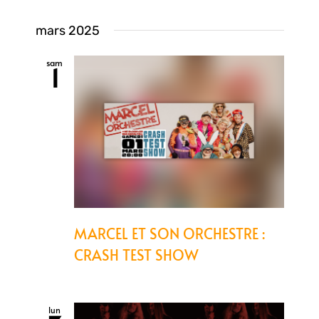
mars 2025
sam
1
MARCEL ET SON ORCHESTRE :
CRASH TEST SHOW
lun