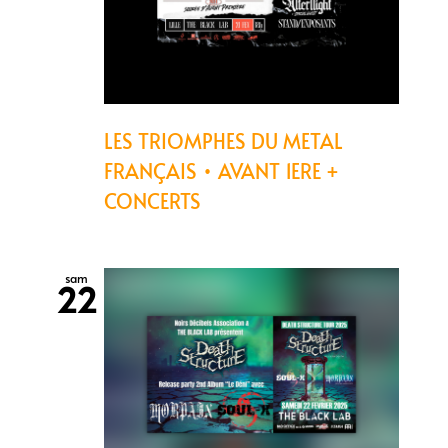
LES TRIOMPHES DU METAL
FRANÇAIS • AVANT 1ERE +
CONCERTS
sam
22