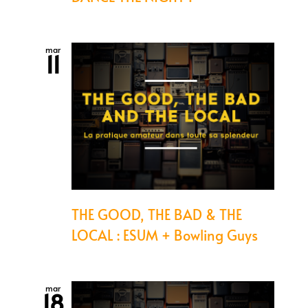
mar
11
THE GOOD, THE BAD & THE
LOCAL : ESUM + Bowling Guys
mar
18