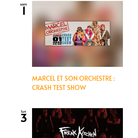
sam
1
MARCEL ET SON ORCHESTRE :
CRASH TEST SHOW
lun
3