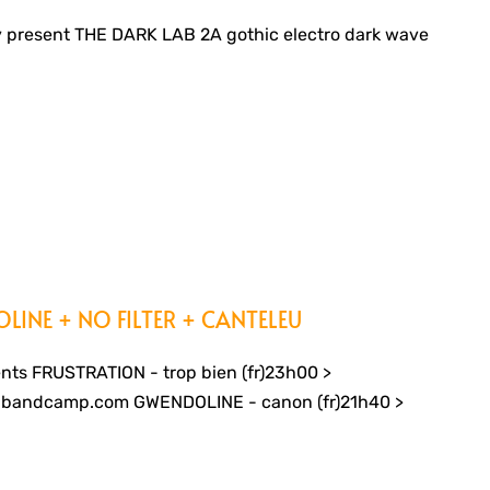
 present THE DARK LAB 2A gothic electro dark wave
INE + NO FILTER + CANTELEU
ts FRUSTRATION - trop bien (fr)23h00 >
nd.bandcamp.com GWENDOLINE - canon (fr)21h40 >