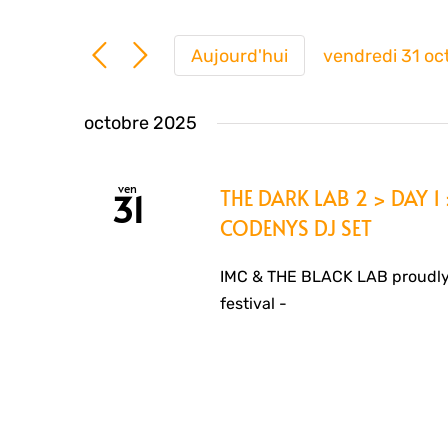
Aujourd'hui
vendredi 31 o
Sélection
une
octobre 2025
date.
ven
THE DARK LAB 2 > DAY 1 
31
CODENYS DJ SET
IMC & THE BLACK LAB proudly
festival -