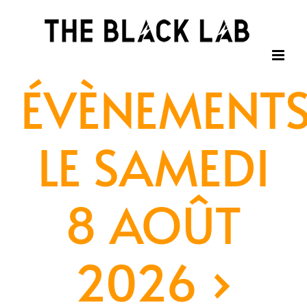
Passer
au
contenu
ÉVÈNEMENT
LE SAMEDI
8 AOÛT
2026
›