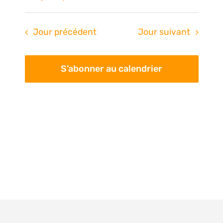
Na
de
Sélectionnez
une
vue
pa
Jour précédent
Jour suivant
date.
Évè
con
S’abonner au calendrier