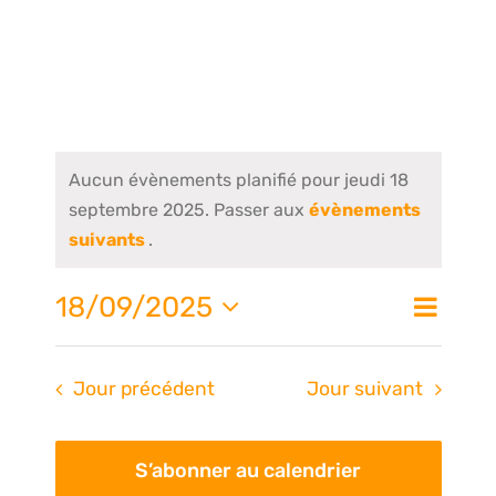
Aucun évènements planifié pour jeudi 18
septembre 2025. Passer aux
évènements
suivants
.
Nav
18/09/2025
Na
Jour
de
Sélectionnez
une
vue
pa
Jour précédent
Jour suivant
date.
Évè
S’abonner au calendrier