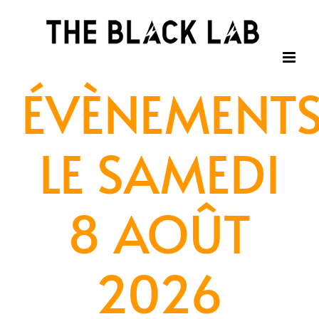
Passer
au
contenu
ÉVÈNEMENT
LE SAMEDI
8 AOÛT
2026