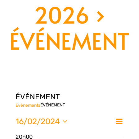
2026
›
ÉVÉNEMENT
ÉVÉNEMENT
ÉVÉNEMENT
Évènements
Nav
16/02/2024
Na
Jour
de
Sélectionnez
20h00
une