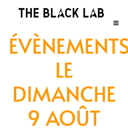
Passer
au
contenu
ÉVÈNEMENT
LE
DIMANCHE
9 AOÛT