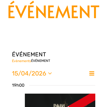
ÉVÉNEMENT
ÉVÉNEMENT
ÉVÉNEMENT
Évènements
Nav
15/04/2026
Na
Jour
de
Sélectionnez
19h00
une
vue
pa
date.
Évè