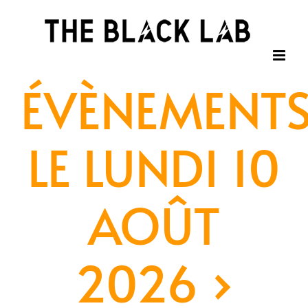
Passer
au
contenu
ÉVÈNEMENT
LE LUNDI 10
AOÛT
2026
›