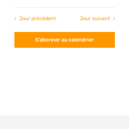
Na
de
Sélectionnez
une
vue
pa
Jour précédent
Jour suivant
date.
Évè
con
S’abonner au calendrier