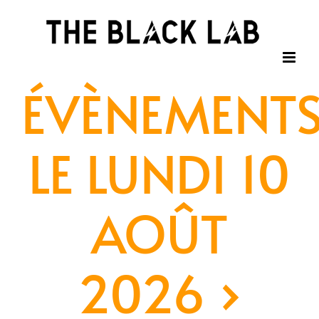
Passer
au
contenu
ÉVÈNEMENT
LE LUNDI 10
AOÛT
2026
›