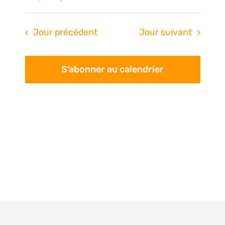
Na
de
Sélectionnez
une
vue
pa
Jour précédent
Jour suivant
date.
Évè
con
S’abonner au calendrier