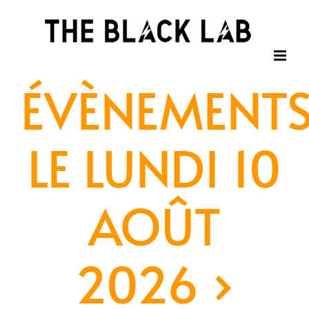
Passer
au
contenu
ÉVÈNEMENT
LE LUNDI 10
AOÛT
2026
›