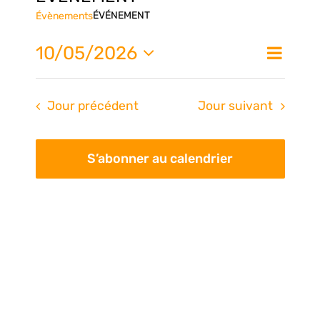
ÉVÉNEMENT
Évènements
Nav
10/05/2026
Na
Jour
de
Sélectionnez
une
vue
pa
Jour précédent
Jour suivant
date.
Évè
con
S’abonner au calendrier