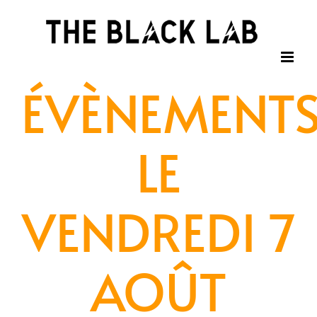
Passer
au
contenu
ÉVÈNEMENT
LE
VENDREDI 7
AOÛT