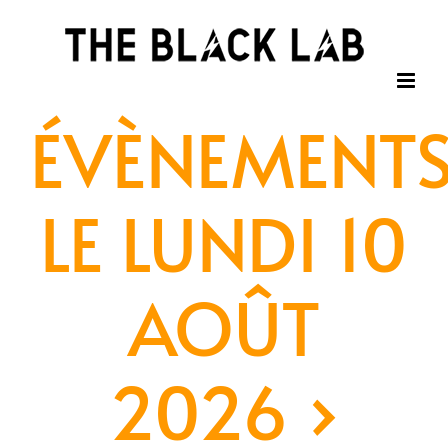
Passer
au
contenu
ÉVÈNEMENT
LE LUNDI 10
AOÛT
2026
›