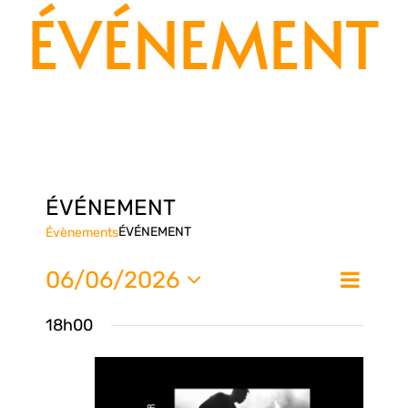
ÉVÉNEMENT
ÉVÉNEMENT
ÉVÉNEMENT
Évènements
Nav
06/06/2026
Na
Jour
de
Sélectionnez
18h00
une
vue
pa
date.
Évè