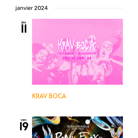
vue
Sélectionnez
pa
janvier 2024
une
Évè
date.
jeu
11
con
KRAV BOCA
ven
19