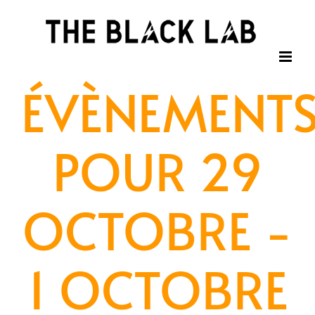
Passer
au
contenu
ÉVÈNEMENT
POUR 29
OCTOBRE -
1 OCTOBRE