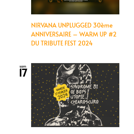
NIRVANA UNPLUGGED 30ème
ANNIVERSAIRE – WARM UP #2
DU TRIBUTE FEST 2024
sam
17