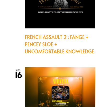
FRENCH ASSAULT 2 : FANGE +
PENCEY SLOE +
UNCOMFORTABLE KNOWLEDGE
ven
16