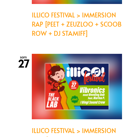
ILLICO FESTIVAL > IMMERSION
RAP [PEET + ZEUZLOO + SCOOB
ROW + DJ STAMIFF]
sam
27
ILLICO FESTIVAL > IMMERSION