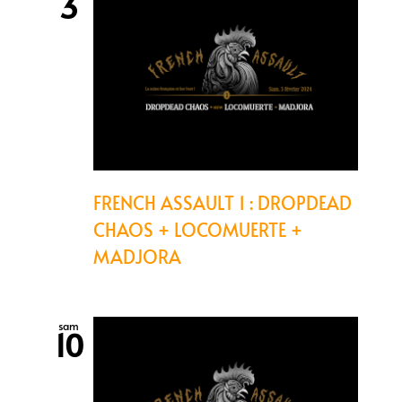
3
FRENCH ASSAULT 1 : DROPDEAD
CHAOS + LOCOMUERTE +
MADJORA
sam
10