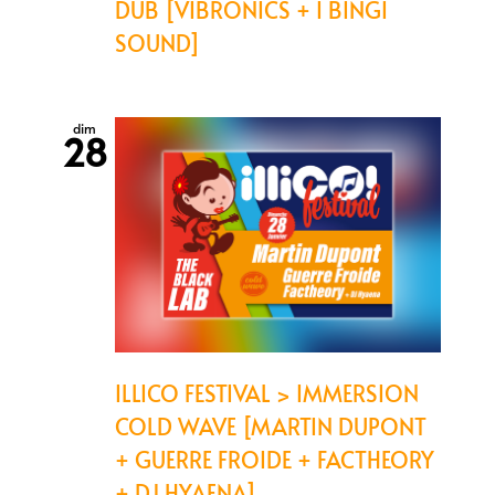
DUB [VIBRONICS + I BINGI
SOUND]
dim
28
ILLICO FESTIVAL > IMMERSION
COLD WAVE [MARTIN DUPONT
+ GUERRE FROIDE + FACTHEORY
+ DJ HYAENA]