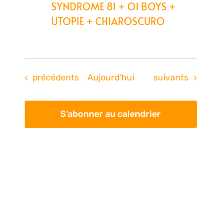
SYNDROME 81 + OI BOYS +
UTOPIE + CHIAROSCURO
Évènements
Évènements
précédents
Aujourd'hui
suivants
S’abonner au calendrier