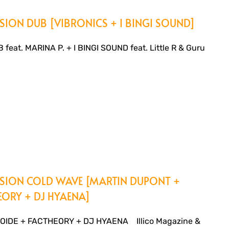
RSION DUB [VIBRONICS + I BINGI SOUND]
at. MARINA P. + I BINGI SOUND feat. Little R & Guru
ERSION COLD WAVE [MARTIN DUPONT +
EORY + DJ HYAENA]
IDE + FACTHEORY + DJ HYAENA Illico Magazine &