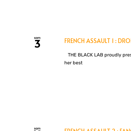
sam
FRENCH ASSAULT 1 : D
3
THE BLACK LAB proudly pres
her best
sam
FRENCH ASSAULT 2 : FA