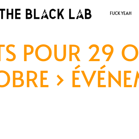
FUCK YEAH
S POUR 29 O
OBRE
› ÉVÉN