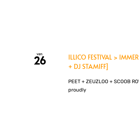
ven
ILLICO FESTIVAL > IMM
26
+ DJ STAMIFF]
PEET + ZEUZLOO + SCOOB ROW
proudly