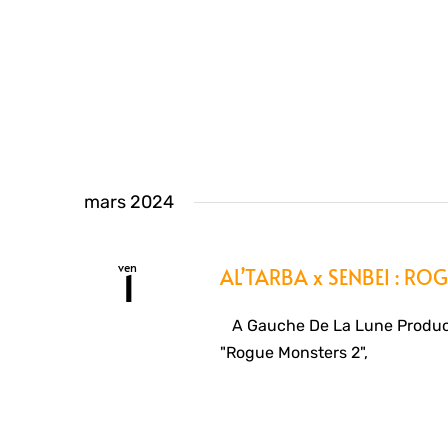
mars 2024
ven
AL’TARBA x SENBEI : R
1
A Gauche De La Lune Producti
"Rogue Monsters 2",