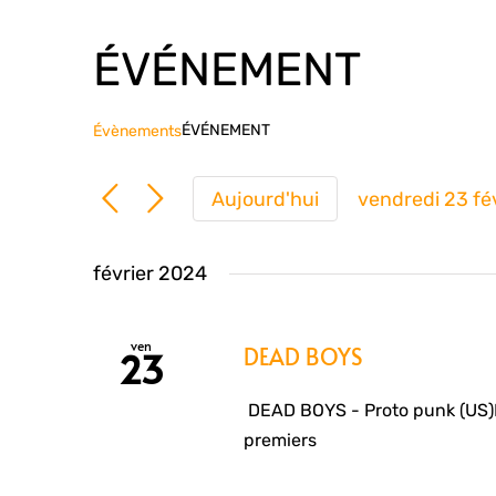
ÉVÉNEMENT
ÉVÉNEMENT
Évènements
Aujourd'hui
vendredi 23 fé
Sélection
une
février 2024
date.
ven
DEAD BOYS
23
DEAD BOYS - Proto punk (US)F
premiers