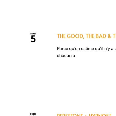
mar
THE GOOD, THE BAD & TH
5
Parce qu’on estime qu’il n’y a 
chacun a
sam
PERSEFONE + HYPNO5E