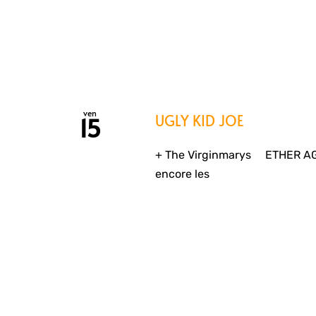
ven
UGLY KID JOE
15
+ The Virginmarys ETHER AGE
encore les