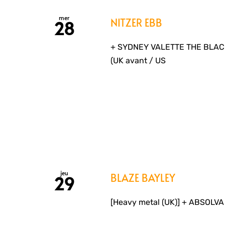
mer
NITZER EBB
28
+ SYDNEY VALETTE THE BLACK
(UK avant / US
jeu
BLAZE BAYLEY
29
[Heavy metal (UK)] + ABSOLVA 