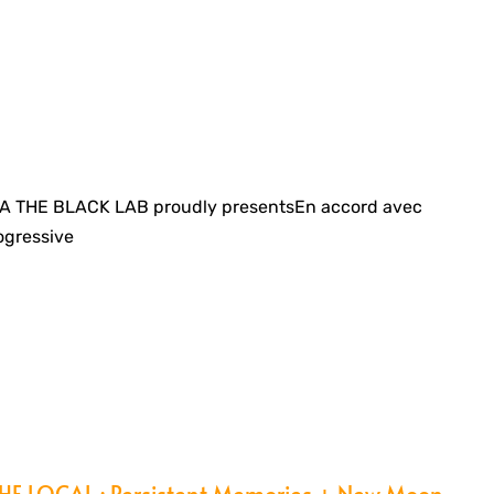
A THE BLACK LAB proudly presentsEn accord avec
ogressive
E LOCAL : Persistent Memories + New Moon