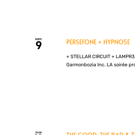
sam
PERSEFONE + HYPNO5E
9
+ STELLAR CIRCUIT + LAMPR3
Garmonbozia Inc. LA soirée pr
mar
THE GOOD, THE BAD & TH