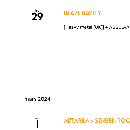
jeu
BLAZE BAYLEY
29
[Heavy metal (UK)] + ABSOLVA 
mars 2024
ven
AL’TARBA x SENBEI : R
1