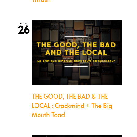
mar
26
THE GOOD, THE BAD & THE
LOCAL : Crackmind + The Big
Mouth Toad