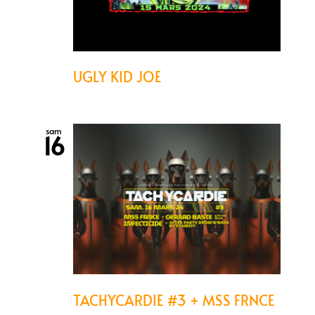
UGLY KID JOE
sam
16
TACHYCARDIE #3 + MSS FRNCE