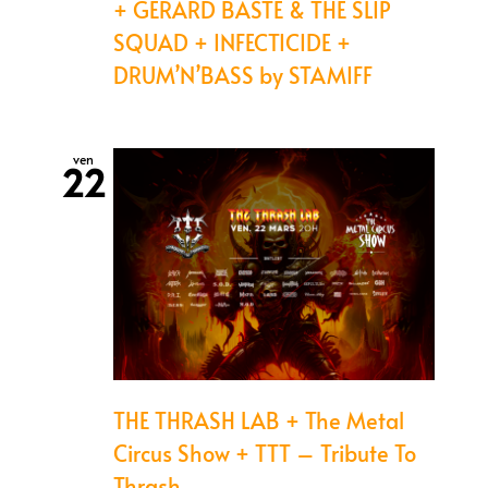
+ GERARD BASTE & THE SLIP
SQUAD + INFECTICIDE +
DRUM’N’BASS by STAMIFF
ven
22
THE THRASH LAB + The Metal
Circus Show + TTT – Tribute To
Thrash