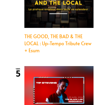
THE GOOD, THE BAD & THE
LOCAL : Up-Tempo Tribute Crew
+ Esum
ven
5