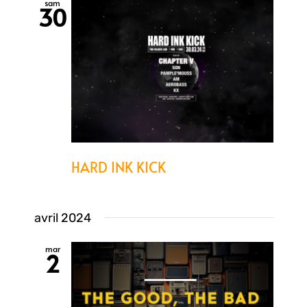
sam
30
HARD INK KICK
avril 2024
mar
2