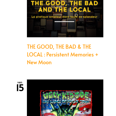
THE GOOD, THE BAD & THE
LOCAL : Persistent Memories +
New Moon
ven
15