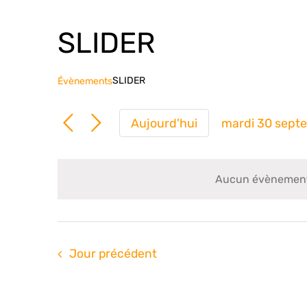
SLIDER
SLIDER
Évènements
Aujourd'hui
mardi 30 sept
Sélection
une
date.
Aucun évènements
Jour précédent