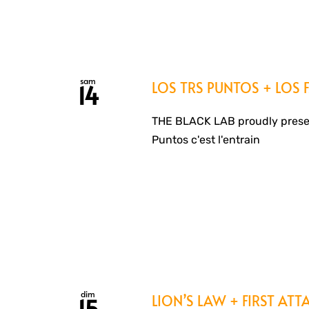
sam
LOS TRS PUNTOS + LOS 
14
THE BLACK LAB proudly presen
Puntos c'est l'entrain
dim
LION’S LAW + FIRST ATT
15