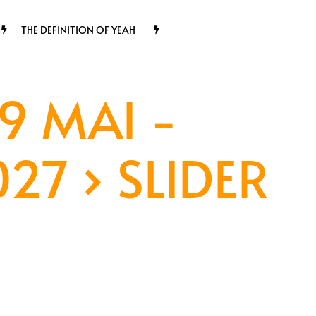
THE DEFINITION OF YEAH
9 MAI -
027
› SLIDER