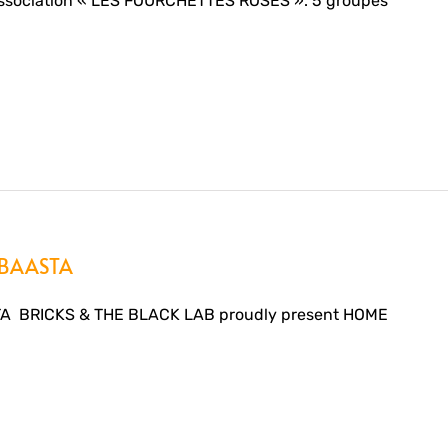
l’association « LES FOURCHETTES ROSES ». 5 groupes
 BAASTA
A BRICKS & THE BLACK LAB proudly present HOME