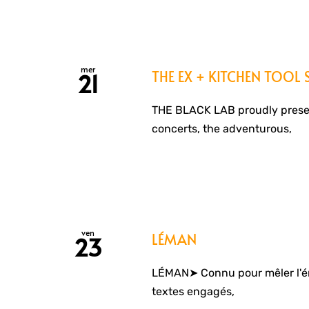
mer
THE EX + KITCHEN TOOL 
21
THE BLACK LAB proudly presen
concerts, the adventurous,
ven
LÉMAN
23
LÉMAN➤ Connu pour mêler l'éne
textes engagés,