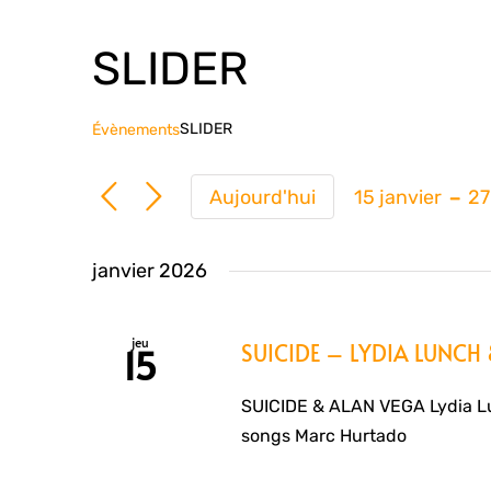
SLIDER
SLIDER
Évènements
 - 
Aujourd'hui
15 janvier
27
Sélection
une
janvier 2026
date.
jeu
SUICIDE – LYDIA LUNC
15
SUICIDE & ALAN VEGA Lydia Lu
songs Marc Hurtado