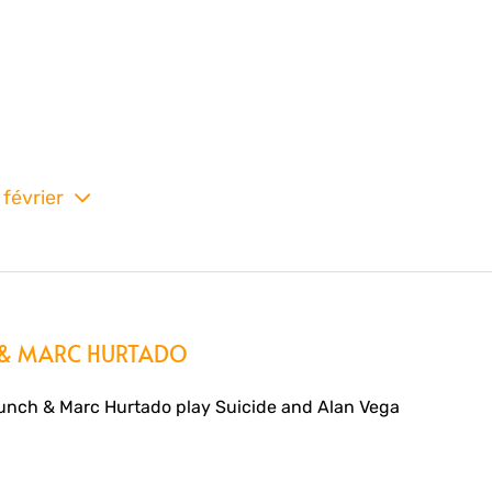
 février
nez
H & MARC HURTADO
nch & Marc Hurtado play Suicide and Alan Vega