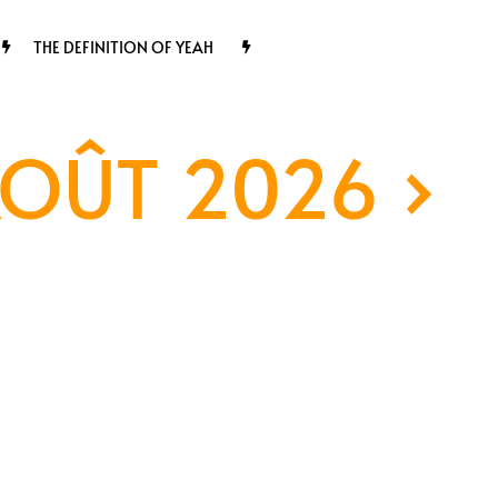
THE DEFINITION OF YEAH
AOÛT 2026
›