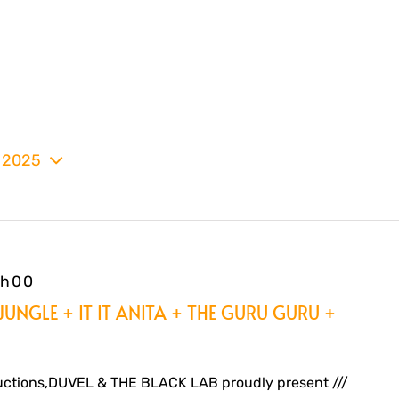
t 2025
nez
7h00
JUNGLE + IT IT ANITA + THE GURU GURU +
uctions,DUVEL & THE BLACK LAB proudly present ///