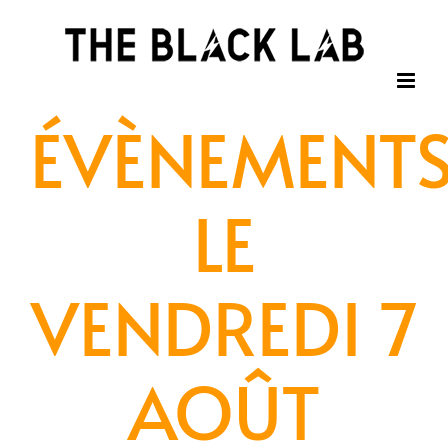
Passer
au
contenu
ÉVÈNEMENT
LE
VENDREDI 7
AOÛT