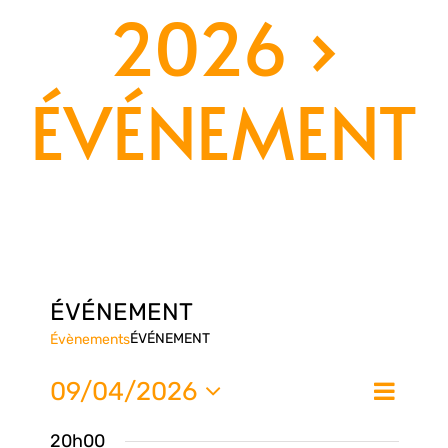
2026
›
ÉVÉNEMENT
ÉVÉNEMENT
ÉVÉNEMENT
Évènements
Nav
09/04/2026
Na
Jour
de
Sélectionnez
20h00
une