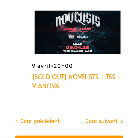
vue
pa
date.
Évè
con
9 avril>20h00
[SOLD OUT] NOVELISTS + TSS +
VIANOVA
Jour précédent
Jour suivant