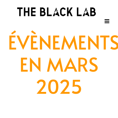
Passer
au
contenu
ÉVÈNEMENT
EN MARS
2025