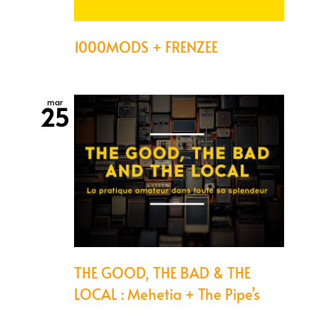
1000MODS + FRENZEE
mar
25
THE GOOD, THE BAD & THE
LOCAL : Mehetia + The Pipe’s