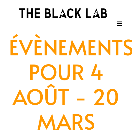
Passer
au
contenu
ÉVÈNEMENT
POUR 4
AOÛT - 20
MARS