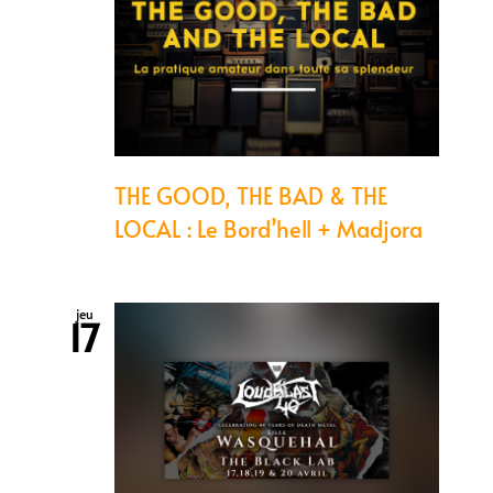
THE GOOD, THE BAD & THE
LOCAL : Le Bord’hell + Madjora
jeu
17