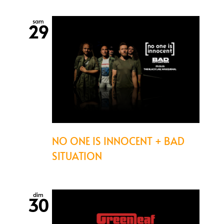
sam
29
NO ONE IS INNOCENT + BAD
SITUATION
dim
30