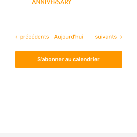
ANNIVERSARY
Évènements
Évènements
précédents
Aujourd'hui
suivants
S’abonner au calendrier