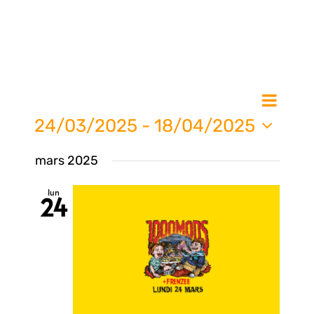
Nav
Na
Liste
de
24/03/2025
 - 
18/04/2025
vue
Sélectionnez
pa
mars 2025
une
Évè
date.
lun
24
con