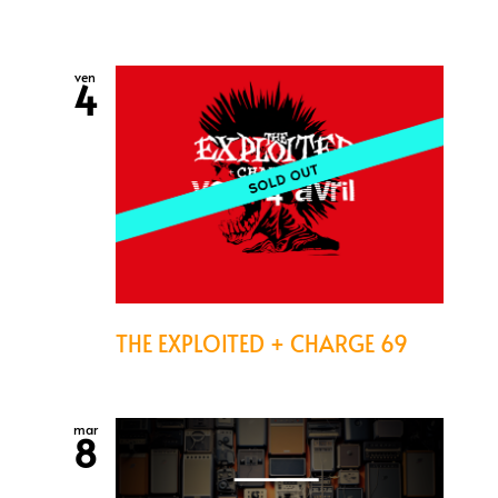
ven
4
THE EXPLOITED + CHARGE 69
mar
8